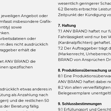
wesentlich geringerer Schad
6.2 Bereits erbrachte Leist
Zeitpunkt der Kündigung vol
m jeweiligen Angebot oder
mfasst insbesondere Grafik-
7. Haftung
ntity) sowie
7.1 ANV BRAND haftet nur für
nken.
Fahrlässigkeit wird nur bei 
Arbeitsdateien oder
(Kardinalpflichten) gehaftet.
fern dies nicht ausdrücklich
7.2 Der Auftraggeber trägt d
raggeber erhält die
(Markenrecht, Urheberrecht)
BRAND von Ansprüchen Dritt
det ANV BRAND die
inen spezifischen
8. Produktionsüberwachung u
8.1 Eine Produktionsüberwa
ANV BRAND haftet dabei nicht
8.2 Von allen vervielfältig
ausdrücklich etwas anderes in
Belegexemplare unentgeltli
ütung als Anzahlung nach
gen) und die restlichen 50
9. Schlussbestimmungen
 der Beratung fällig.
9.1 Erfüllungsort und Gerich