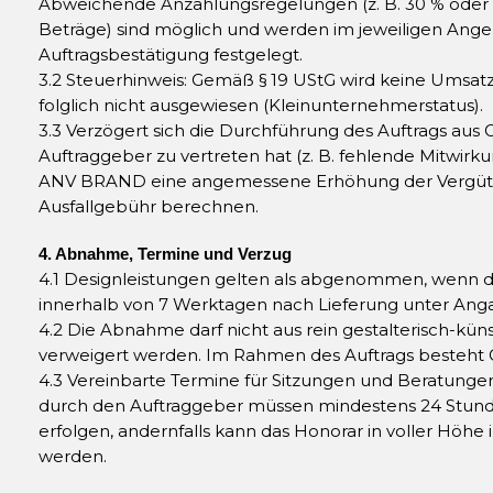
Abweichende Anzahlungsregelungen (z. B. 30 % oder 
Beträge) sind möglich und werden im jeweiligen Ange
Auftragsbestätigung festgelegt.
3.2 Steuerhinweis: Gemäß § 19 UStG wird keine Umsa
folglich nicht ausgewiesen (Kleinunternehmerstatus).
3.3 Verzögert sich die Durchführung des Auftrags aus 
Auftraggeber zu vertreten hat (z. B. fehlende Mitwirk
ANV BRAND eine angemessene Erhöhung der Vergütu
Ausfallgebühr berechnen.
4. Abnahme, Termine und Verzug
4.1 Designleistungen gelten als abgenommen, wenn de
innerhalb von 7 Werktagen nach Lieferung unter Ang
4.2 Die Abnahme darf nicht aus rein gestalterisch-kün
verweigert werden. Im Rahmen des Auftrags besteht Ge
4.3 Vereinbarte Termine für Sitzungen und Beratungen
durch den Auftraggeber müssen mindestens 24 Stunde
erfolgen, andernfalls kann das Honorar in voller Höhe
werden.