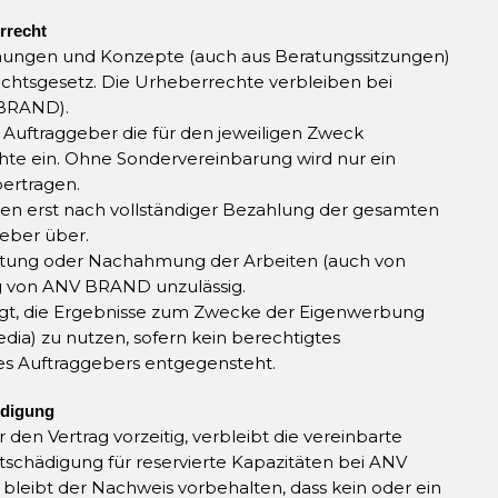
rrecht
chnungen und Konzepte (auch aus Beratungssitzungen)
htsgesetz. Die Urheberrechte verbleiben bei
 BRAND).
uftraggeber die für den jeweiligen Zweck
hte ein. Ohne Sondervereinbarung wird nur ein
ertragen.
en erst nach vollständiger Bezahlung der gesamten
eber über.
itung oder Nachahmung der Arbeiten (auch von
g von ANV BRAND unzulässig.
igt, die Ergebnisse zum Zwecke der Eigenwerbung
Media) zu nutzen, sofern kein berechtigtes
es Auftraggebers entgegensteht.
ndigung
 den Vertrag vorzeitig, verbleibt die vereinbarte
tschädigung für reservierte Kapazitäten bei ANV
eibt der Nachweis vorbehalten, dass kein oder ein