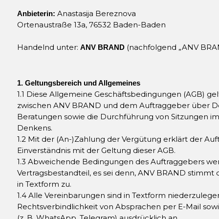
Anastasija Bereznova
Anbieterin:
Ortenaustraße 13a, 76532 Baden-Baden
Handelnd unter:
(nachfolgend „ANV BRA
ANV BRAND
1. Geltungsbereich und Allgemeines
1.1 Diese Allgemeine Geschäftsbedingungen (AGB) gelt
zwischen ANV BRAND und dem Auftraggeber über De
Beratungen sowie die Durchführung von Sitzungen im 
Denkens.
1.2 Mit der (An-)Zahlung der Vergütung erklärt der Auf
Einverständnis mit der Geltung dieser AGB.
1.3 Abweichende Bedingungen des Auftraggebers wer
Vertragsbestandteil, es sei denn, ANV BRAND stimmt 
in Textform zu.
1.4 Alle Vereinbarungen sind in Textform niederzulege
Rechtsverbindlichkeit von Absprachen per E-Mail so
(z. B. WhatsApp, Telegram) ausdrücklich an.