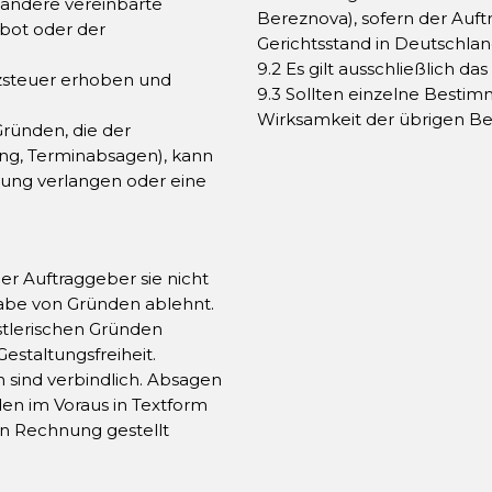
andere vereinbarte
Bereznova), sofern der Auf
bot oder der
Gerichtsstand in Deutschlan
9.2 Es gilt ausschließlich 
tzsteuer erhoben und
9.3 Sollten einzelne Bestim
Wirksamkeit der übrigen Be
Gründen, die der
ung, Terminabsagen), kann
ng verlangen oder eine
r Auftraggeber sie nicht
abe von Gründen ablehnt.
stlerischen Gründen
staltungsfreiheit.
 sind verbindlich. Absagen
n im Voraus in Textform
 in Rechnung gestellt