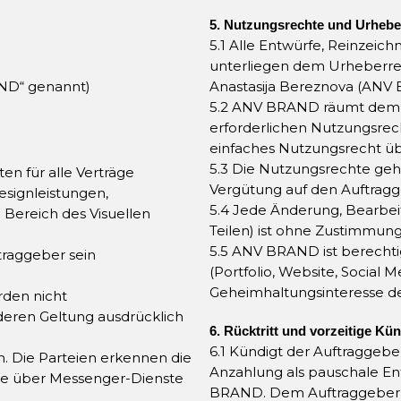
5. Nutzungsrechte und Urhebe
5.1 Alle Entwürfe, Reinzei
unterliegen dem Urheberrec
ND“ genannt)
Anastasija Bereznova (ANV
5.2 ANV BRAND räumt dem A
erforderlichen Nutzungsrec
einfaches Nutzungsrecht üb
5.3 Die Nutzungsrechte geh
en für alle Verträge
Vergütung auf den Auftragg
signleistungen,
5.4 Jede Änderung, Bearbe
Bereich des Visuellen
Teilen) ist ohne Zustimmun
5.5 ANV BRAND ist berecht
traggeber sein
(Portfolio, Website, Social 
Geheimhaltungsinteresse d
den nicht
deren Geltung ausdrücklich
6. Rücktritt und vorzeitige Kü
6.1 Kündigt der Auftraggeber
n. Die Parteien erkennen die
Anzahlung als pauschale En
wie über Messenger-Dienste
BRAND. Dem Auftraggeber bl