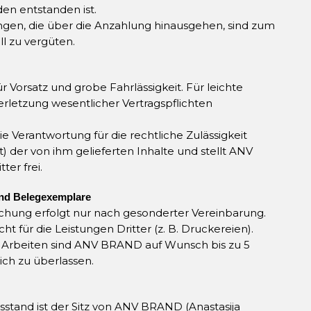
en entstanden ist.
ungen, die über die Anzahlung hinausgehen, sind zum
l zu vergüten.
 Vorsatz und grobe Fahrlässigkeit. Für leichte
Verletzung wesentlicher Vertragspflichten
ie Verantwortung für die rechtliche Zulässigkeit
 der von ihm gelieferten Inhalte und stellt ANV
er frei.
nd Belegexemplare
chung erfolgt nur nach gesonderter Vereinbarung.
 für die Leistungen Dritter (z. B. Druckereien).
ten Arbeiten sind ANV BRAND auf Wunsch bis zu 5
ch zu überlassen.
tsstand ist der Sitz von ANV BRAND (Anastasija